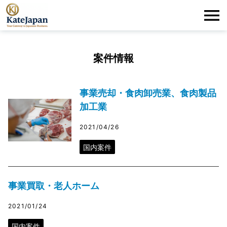
KateJapan
Me
LLC
案件情報
事業売却・⾷⾁卸売業、⾷⾁製品
加⼯業
2021/04/26
国内案件
事業買取・老人ホーム
2021/01/24
国内案件