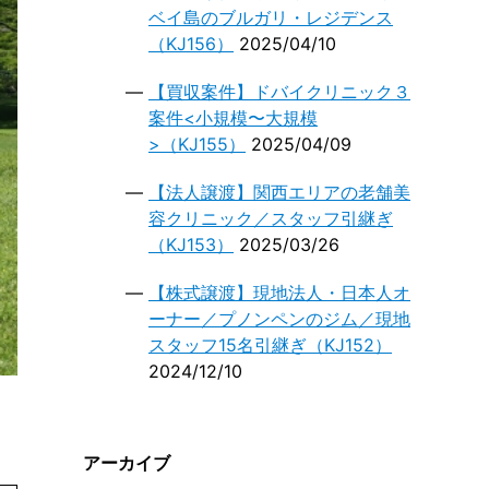
ベイ島のブルガリ・レジデンス
（KJ156）
2025/04/10
【買収案件】ドバイクリニック３
案件<小規模〜大規模
>（KJ155）
2025/04/09
【法人譲渡】関西エリアの老舗美
容クリニック／スタッフ引継ぎ
（KJ153）
2025/03/26
【株式譲渡】現地法人・日本人オ
ーナー／プノンペンのジム／現地
スタッフ15名引継ぎ（KJ152）
2024/12/10
アーカイブ