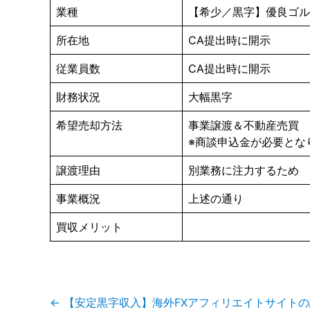
業種
【希少／黒字】優良ゴルフ
所在地
CA提出時に開示
従業員数
CA提出時に開示
財務状況
大幅黒字
希望売却方法
事業譲渡＆不動産売買
※商談申込金が必要とな
譲渡理由
別業務に注力するため
事業概況
上述の通り
買収メリット
投
←
【安定黒字収入】海外FXアフィリエイトサイトの譲
稿