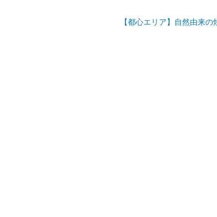
ナ
ビ
【都心エリア】自然由来の焼
ゲ
ー
シ
ョ
ン