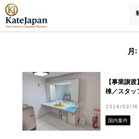
KateJapan
LLC
月:
【事業譲渡
棟／スタッフ
2026/02/16
国内案件