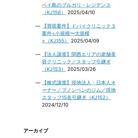
ベイ島のブルガリ・レジデンス
（KJ156）
2025/04/10
【買収案件】ドバイクリニック３
案件<小規模〜大規模
>（KJ155）
2025/04/09
【法人譲渡】関西エリアの老舗美
容クリニック／スタッフ引継ぎ
（KJ153）
2025/03/26
【株式譲渡】現地法人・日本人オ
ーナー／プノンペンのジム／現地
スタッフ15名引継ぎ（KJ152）
2024/12/10
アーカイブ