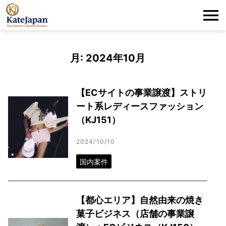
KateJapan
Me
LLC
月:
2024年10月
【ECサイトの事業譲渡】ストリ
ート系レディースファッション
（KJ151）
2024/10/10
国内案件
【都心エリア】自然由来の焼き
菓子ビジネス（店舗の事業譲