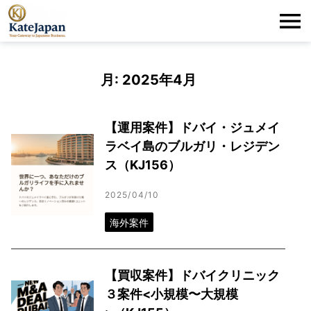
KateJapan
Me
LLC
月:
2025年4月
【運用案件】ドバイ・ジュメイ
ラベイ島のブルガリ・レジデン
ス（KJ156）
2025/04/10
海外案件
【買収案件】ドバイクリニック
３案件<小規模〜大規模