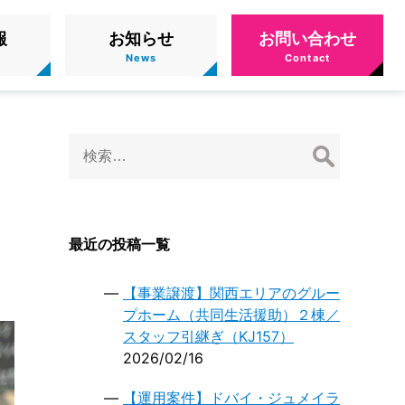
報
お知らせ
お問い合わせ
検
】
索:
最近の投稿一覧
【事業譲渡】関西エリアのグルー
プホーム（共同生活援助）２棟／
スタッフ引継ぎ（KJ157）
2026/02/16
【運用案件】ドバイ・ジュメイラ