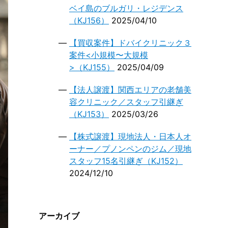
ベイ島のブルガリ・レジデンス
（KJ156）
2025/04/10
【買収案件】ドバイクリニック３
案件<小規模〜大規模
>（KJ155）
2025/04/09
【法人譲渡】関西エリアの老舗美
容クリニック／スタッフ引継ぎ
（KJ153）
2025/03/26
【株式譲渡】現地法人・日本人オ
ーナー／プノンペンのジム／現地
スタッフ15名引継ぎ（KJ152）
2024/12/10
アーカイブ