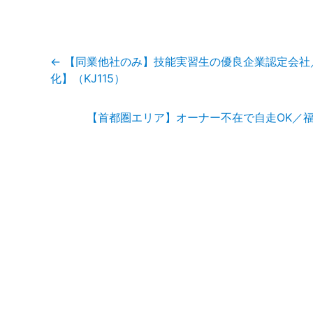
投
←
【同業他社のみ】技能実習生の優良企業認定会社
稿
化】（KJ115）
ナ
ビ
ゲ
【首都圏エリア】オーナー不在で自走OK／福
ー
シ
ョ
ン