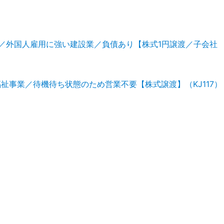
／外国人雇用に強い建設業／負債あり【株式1円譲渡／子会社
祉事業／待機待ち状態のため営業不要【株式譲渡】（KJ117