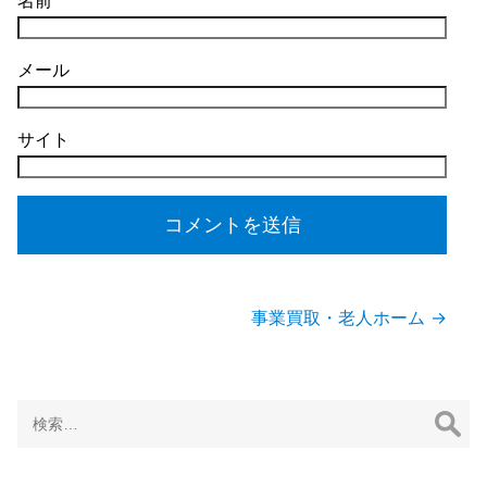
名前
メール
サイト
投
事業買取・老人ホーム
→
稿
ナ
ビ
ゲ
検
ー
索:
シ
ョ