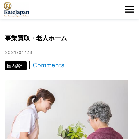
KateJapan
Me
LLC
事業買取・老人ホーム
2021/01/23
|
Comments
国内案件