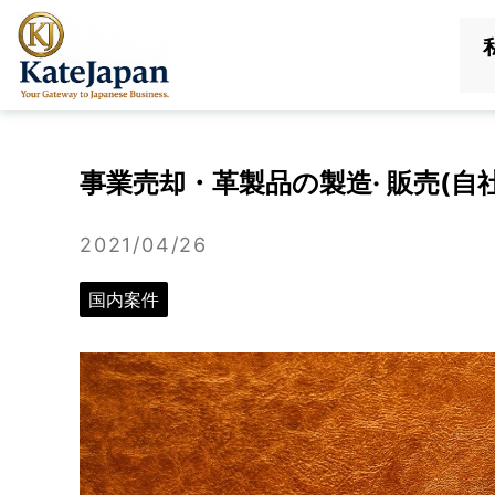
KateJapan
LLC
事業売却・⾰製品の製造· 販売(⾃
2021/04/26
国内案件