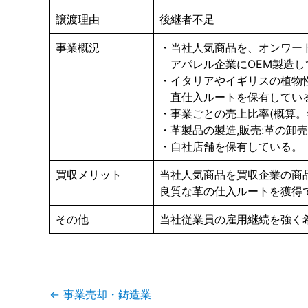
譲渡理由
後継者不足
事業概況
・当社⼈気商品を、オンワー
アパレル企業にOEM製造し
・イタリアやイギリスの植物
直仕⼊ルートを保有してい
・事業ごとの売上⽐率(概算。
・⾰製品の製造,販売:⾰の卸売=
・⾃社店舗を保有している。
買収メリット
当社⼈気商品を買収企業の商
良質な⾰の仕⼊ルートを獲得
その他
当社従業員の雇⽤継続を強く
投
←
事業売却・鋳造業
稿