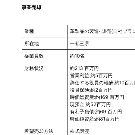
事業売却
業種
⾰製品の製造· 販売(⾃社ブラ
所在地
⼀都三県
従業員数
約10名
財務状況
約213 百万円
営業利益:約5百万円
辞任する役員の報酬:約10百万
役員保険:約2百万円
時価総資産:約169 百万円
現預⾦:約52百万円
有利⼦負債:約69 百万円
時価純資産:約81百万円
希望売却方法
株式譲渡