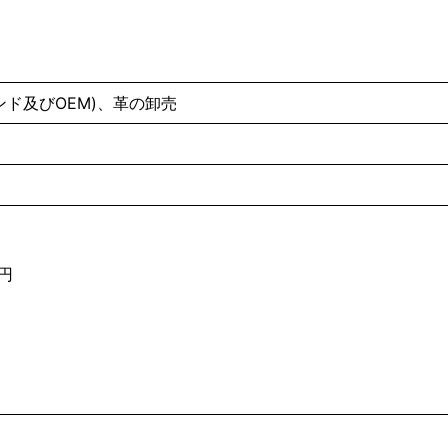
ンド及びOEM)、⾰の卸売
円