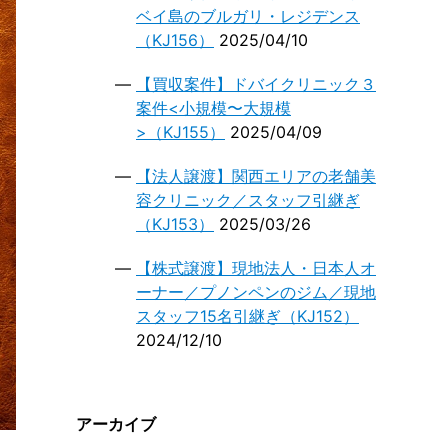
ベイ島のブルガリ・レジデンス
（KJ156）
2025/04/10
【買収案件】ドバイクリニック３
案件<小規模〜大規模
>（KJ155）
2025/04/09
【法人譲渡】関西エリアの老舗美
容クリニック／スタッフ引継ぎ
（KJ153）
2025/03/26
【株式譲渡】現地法人・日本人オ
ーナー／プノンペンのジム／現地
スタッフ15名引継ぎ（KJ152）
2024/12/10
アーカイブ