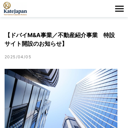
KateJapan
Me
LLC
【ドバイM&A事業／不動産紹介事業 特設
サイト開設のお知らせ】
2025/04/05