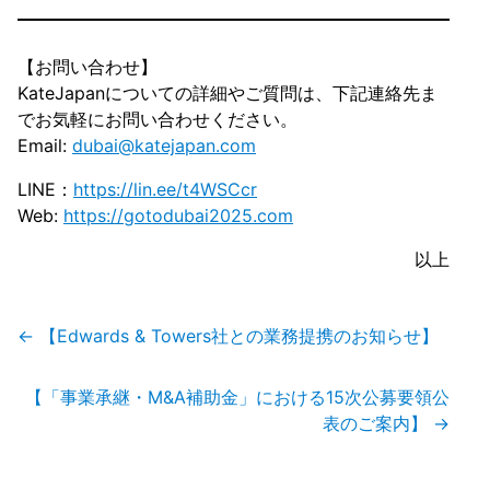
【お問い合わせ】
KateJapanについての詳細やご質問は、下記連絡先ま
でお気軽にお問い合わせください。
Email:
dubai@katejapan.com
LINE：
https://lin.ee/t4WSCcr
Web:
https://gotodubai2025.com
以上
投
←
【Edwards & Towers社との業務提携のお知らせ】
稿
ナ
ビ
【「事業承継・M&A補助金」における15次公募要領公
ゲ
表のご案内】
→
ー
シ