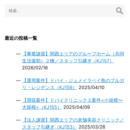
ョ
検
ン
索:
最近の投稿一覧
【事業譲渡】関西エリアのグループホーム（共同
生活援助）２棟／スタッフ引継ぎ（KJ157）
2026/02/16
【運用案件】ドバイ・ジュメイラベイ島のブルガ
リ・レジデンス（KJ156）
2025/04/10
【買収案件】ドバイクリニック３案件<小規模〜
大規模>（KJ155）
2025/04/09
【法人譲渡】関西エリアの老舗美容クリニック／
スタッフ引継ぎ（KJ153）
2025/03/26