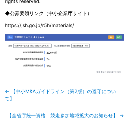
rights reserved.
◆公募要領リンク（中小企業庁サイト）
https://jsh.go.jp/r5h/materials/
投
←
【中小M&Aガイドライン（第2版）の遵守につい
稿
て】
ナ
ビ
ゲ
【全省庁統一資格 競走参加地域拡大のお知らせ】
→
ー
シ