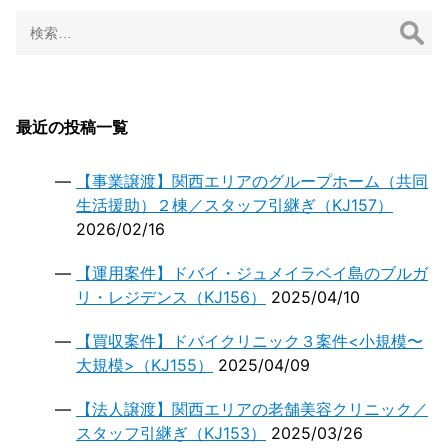
ョ
検
ン
索:
最近の投稿一覧
【事業譲渡】関西エリアのグループホーム（共同
生活援助）２棟／スタッフ引継ぎ（KJ157）
2026/02/16
【運用案件】ドバイ・ジュメイラベイ島のブルガ
リ・レジデンス（KJ156）
2025/04/10
【買収案件】ドバイクリニック３案件<小規模〜
大規模>（KJ155）
2025/04/09
【法人譲渡】関西エリアの老舗美容クリニック／
スタッフ引継ぎ（KJ153）
2025/03/26