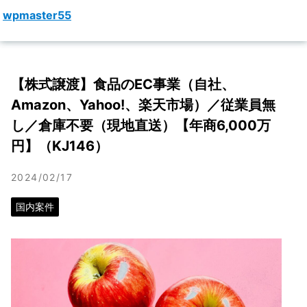
KateJapan
wpmaster55
Me
LLC
【株式譲渡】食品のEC事業（自社、
Amazon、Yahoo!、楽天市場）／従業員無
し／倉庫不要（現地直送）【年商6,000万
円】（KJ146）
2024/02/17
国内案件