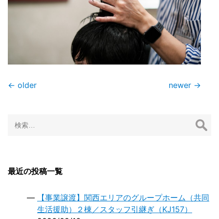
投
←
older
newer
→
稿
ナ
ビ
検
ゲ
索:
ー
シ
ョ
最近の投稿一覧
ン
【事業譲渡】関西エリアのグループホーム（共同
生活援助）２棟／スタッフ引継ぎ（KJ157）