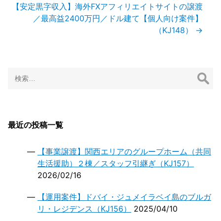
ー
【安定黒字収入】海外FXアフィリエイトサイトの譲渡
シ
／最高益2400万円／ドル建て【個人向け案件】
ョ
（KJ148）
→
ン
検
索:
最近の投稿一覧
【事業譲渡】関西エリアのグループホーム（共同
生活援助）２棟／スタッフ引継ぎ（KJ157）
2026/02/16
【運用案件】ドバイ・ジュメイラベイ島のブルガ
リ・レジデンス（KJ156）
2025/04/10