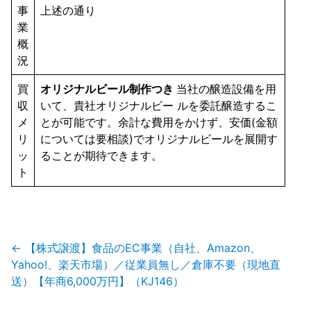
事
上述の通り
業
概
況
買
オリジナルビール制作つき
当社の醸造設備を用
収
いて、貴社オリジナルビー ルを委託醸造するこ
メ
とが可能です。余計な費用をかけず、安価(金額
リ
については要相談)でオリジナルビールを展開す
ッ
ることが期待できます。
ト
投
←
【株式譲渡】食品のEC事業（自社、Amazon、
稿
Yahoo!、楽天市場）／従業員無し／倉庫不要（現地直
ナ
送）【年商6,000万円】（KJ146）
ビ
ゲ