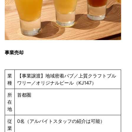
事業売却
業
【事業譲渡】地域密着パブ／上質クラフトブル
種
ワリー／オリジナルビール（KJ147）
所
首都圏
在
地
従
0名（アルバイトスタッフの紹介は可能）
業