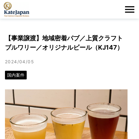
KateJapan
Me
LLC
【事業譲渡】地域密着パブ／上質クラフト
ブルワリー／オリジナルビール（KJ147）
2024/04/05
国内案件