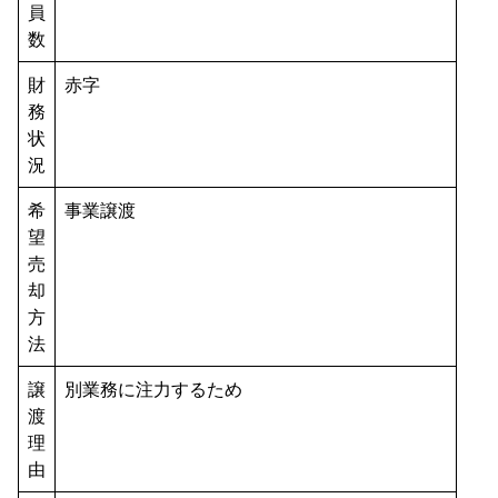
員
数
財
赤字
務
状
況
希
事業譲渡
望
売
却
方
法
譲
別業務に注力するため
渡
理
由